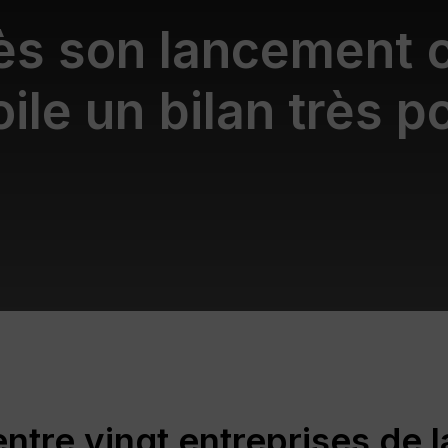
è
s
s
o
n
l
a
n
c
e
m
e
n
t
o
i
l
e
u
n
b
i
l
a
n
t
r
è
s
p
ntre vingt entreprises de 