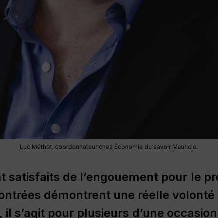
Luc Méthot, coordonnateur chez Économie du savoir Mauricie.
t
satisfaits
de
l’engouement
pour
le
p
ontrées
démontrent
une
réelle
volonté
,
il
s’agit
pour
plusieurs
d’une
occasion