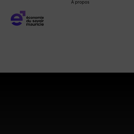
À propos
Qui sommes-
nous?
Notre équipe
Conseil
d’administration
Table de
concertation
régionale
Nos partenaires