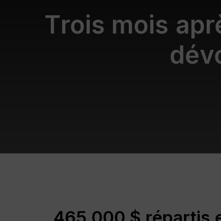
T
r
o
i
s
m
o
i
s
a
p
r
d
é
v
465 000 $ répartis e