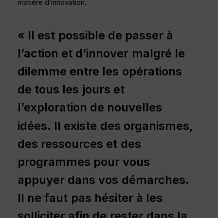
matière d’innovation.
«
Il
est
possible
de
passer
à
l’action
et
d’innover
malgré
le
dilemme
entre
les
opérations
de
tous
les
jours
et
l’exploration
de
nouvelles
idées.
Il
existe
des
organismes,
des
ressources
et
des
programmes
pour
vous
appuyer
dans
vos
démarches.
Il
ne
faut
pas
hésiter
à
les
solliciter
afin
de
rester
dans
la